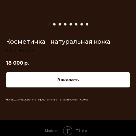
Косметичка | натуральная кожа
SKU:
837575
18 000
р.
Заказать
•классическая натуральная итальянская кожа
Tilda
Made on