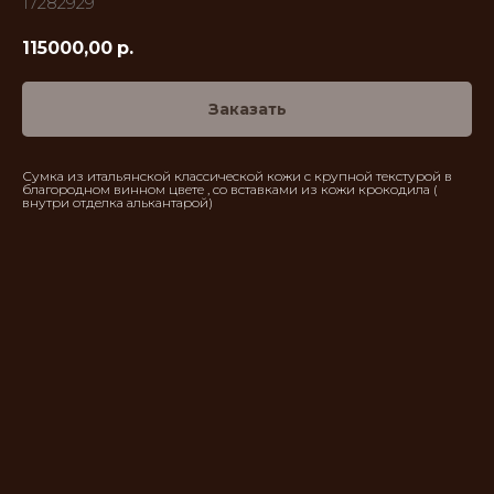
17282929
115000,00
р.
Заказать
Сумка из итальянской классической кожи с крупной текстурой в
благородном винном цвете , со вставками из кожи крокодила (
внутри отделка алькантарой)