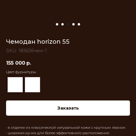
Чемодан horizon 55
SKU:
183636чем-1
155 000
р.
Цвет фурнитуры
Заказать
• в отделке из классической натуральной кожи с крупным зерном
• широкая ручка для более эффективного расположения