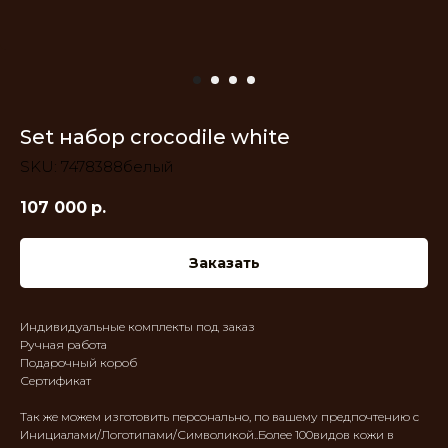
Set набор crocodile white
SKU:
7478388белый
107 000
р.
Заказать
Индивидуальные комплекты под заказ
Ручная работа
Подарочный короб
Сертификат
Так же можем изготовить персонально, по вашему предпочтению с
Инициалами/Логотипами/Символикой..Более 100видов кожи в