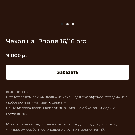
Чехол на IPhone 16/16 pro
9 000
р.
Заказать
кожа питона
Представляем вам уникальные чехлы для смартфонов, созданные с
любовью и вниманием к деталям!
Наши мастера готовы воплотить в жизнь любые ваши идеи и
пожелания.
Мы предлагаем индивидуальный подход к каждому клиенту,
учитываем особенности вашего стиля и предпочтений.