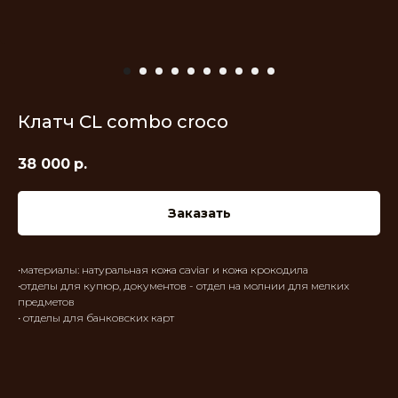
Клатч CL combo croco
38 000
р.
Заказать
•материалы: натуральная кожа caviar и кожа крокодила
•отделы для купюр, документов - отдел на молнии для мелких
предметов
• отделы для банковских карт