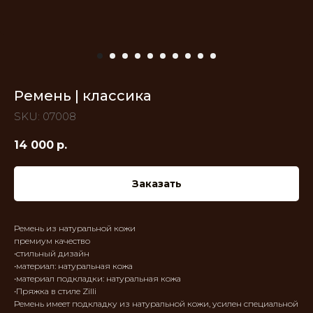
Ремень | классика
SKU:
07008
14 000
р.
Заказать
Ремень из натуральной кожи
премиум качество
•стильный дизайн
•материал: натуральная кожа
•материал подкладки: натуральная кожа
•Пряжка в стиле Zilli
Ремень имеет подкладку из натуральной кожи, усилен специальной