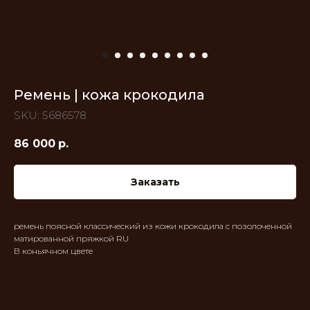
Ремень | кожа крокодила
SKU:
5686578
86 000
р.
Заказать
ремень поясной классический из кожи крокодила с позолоченной
матированной пряжкой RU
В коньячном цвете