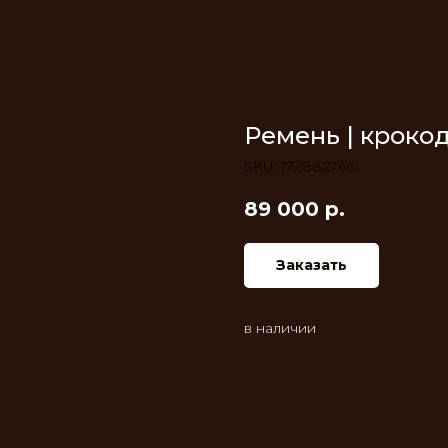
Ремень | кроко
SKU:
172882766
89 000
р.
Заказать
в наличии